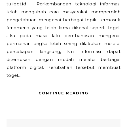
tulibot.id – Perkembangan teknologi informasi
telah mengubah cara masyarakat memperoleh
pengetahuan mengenai berbagai topik, termasuk
fenomena yang telah lama dikenal seperti togel.
Jika pada masa lalu pembahasan mengenai
permainan angka lebih sering dilakukan melalui
percakapan langsung, kini informasi dapat
ditemukan dengan mudah melalui berbagai
platform digital. Perubahan tersebut membuat
togel…
CONTINUE READING