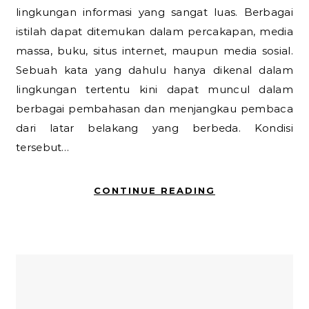
lingkungan informasi yang sangat luas. Berbagai
istilah dapat ditemukan dalam percakapan, media
massa, buku, situs internet, maupun media sosial.
Sebuah kata yang dahulu hanya dikenal dalam
lingkungan tertentu kini dapat muncul dalam
berbagai pembahasan dan menjangkau pembaca
dari latar belakang yang berbeda. Kondisi
tersebut…
CONTINUE READING