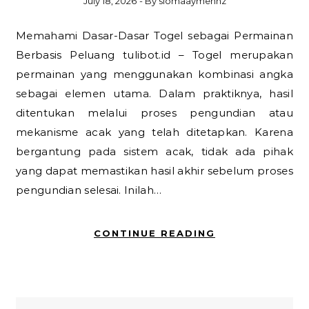
July 18, 2026
- By
slomaaymennz
Memahami Dasar-Dasar Togel sebagai Permainan
Berbasis Peluang tulibot.id – Togel merupakan
permainan yang menggunakan kombinasi angka
sebagai elemen utama. Dalam praktiknya, hasil
ditentukan melalui proses pengundian atau
mekanisme acak yang telah ditetapkan. Karena
bergantung pada sistem acak, tidak ada pihak
yang dapat memastikan hasil akhir sebelum proses
pengundian selesai. Inilah…
CONTINUE READING