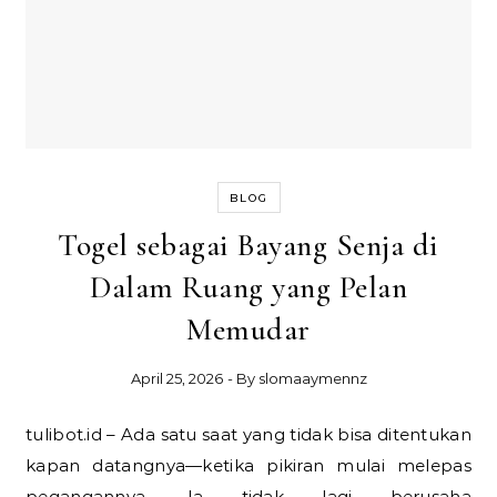
BLOG
Togel sebagai Bayang Senja di
Dalam Ruang yang Pelan
Memudar
April 25, 2026
- By
slomaaymennz
tulibot.id – Ada satu saat yang tidak bisa ditentukan
kapan datangnya—ketika pikiran mulai melepas
pegangannya. Ia tidak lagi berusaha