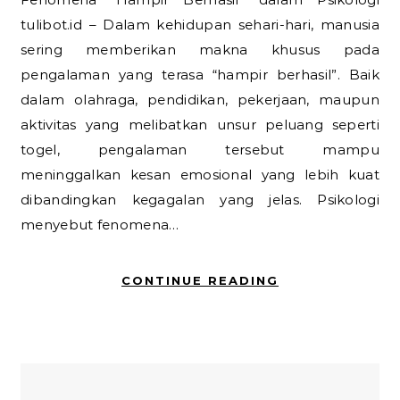
tulibot.id – Dalam kehidupan sehari-hari, manusia
sering memberikan makna khusus pada
pengalaman yang terasa “hampir berhasil”. Baik
dalam olahraga, pendidikan, pekerjaan, maupun
aktivitas yang melibatkan unsur peluang seperti
togel, pengalaman tersebut mampu
meninggalkan kesan emosional yang lebih kuat
dibandingkan kegagalan yang jelas. Psikologi
menyebut fenomena…
CONTINUE READING