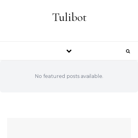
Skip to content
Tulibot
No featured posts available.